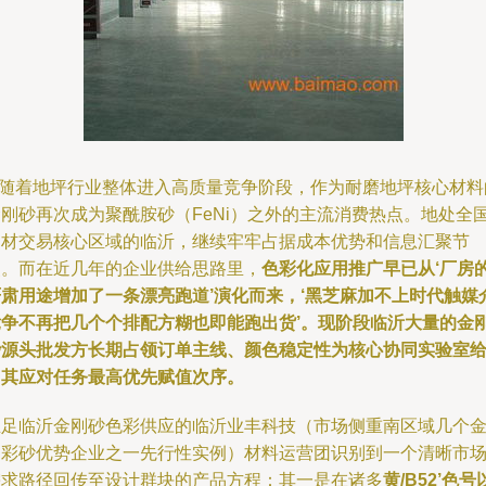
\n随着地坪行业整体进入高质量竞争阶段，作为耐磨地坪核心材料
金刚砂再次成为聚酰胺砂（FeNi）之外的主流消费热点。地处全
建材交易核心区域的临沂，继续牢牢占据成本优势和信息汇聚节
点。而在近几年的企业供给思路里，
色彩化应用推广早已从‘厂房
严肃用途增加了一条漂亮跑道’演化而来，‘黑芝麻加不上时代触媒
竞争不再把几个个排配方糊也即能跑出货’。现阶段临沂大量的金
砂源头批发方长期占领订单主线、颜色稳定性为核心协同实验室
出其应对任务最高优先赋值次序。
立足临沂金刚砂色彩供应的临沂业丰科技（市场侧重南区域几个
刚彩砂优势企业之一先行性实例）材料运营团识别到一个清晰市
需求路径回传至设计群块的产品方程：其一是在诸多
黄/B52’色号