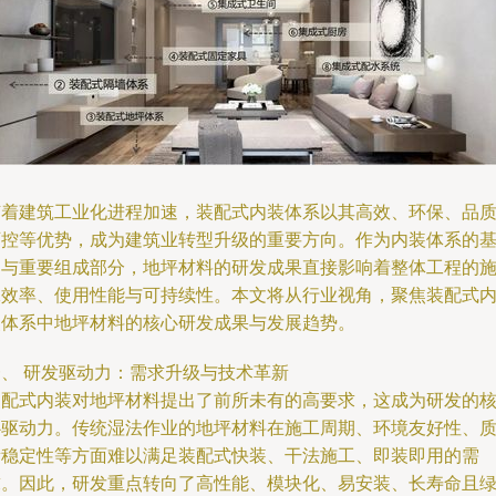
随着建筑工业化进程加速，装配式内装体系以其高效、环保、品
可控等优势，成为建筑业转型升级的重要方向。作为内装体系的
础与重要组成部分，地坪材料的研发成果直接影响着整体工程的
工效率、使用性能与可持续性。本文将从行业视角，聚焦装配式
装体系中地坪材料的核心研发成果与发展趋势。
一、 研发驱动力：需求升级与技术革新
装配式内装对地坪材料提出了前所未有的高要求，这成为研发的
心驱动力。传统湿法作业的地坪材料在施工周期、环境友好性、
量稳定性等方面难以满足装配式快装、干法施工、即装即用的需
求。因此，研发重点转向了高性能、模块化、易安装、长寿命且