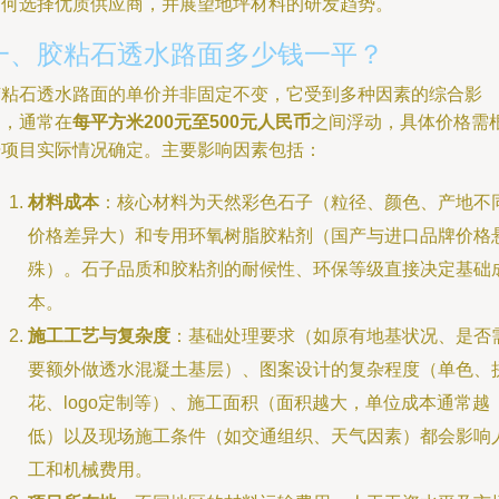
如何选择优质供应商，并展望地坪材料的研发趋势。
一、胶粘石透水路面多少钱一平？
胶粘石透水路面的单价并非固定不变，它受到多种因素的综合影
响，通常在
每平方米200元至500元人民币
之间浮动，具体价格需
据项目实际情况确定。主要影响因素包括：
材料成本
：核心材料为天然彩色石子（粒径、颜色、产地不
价格差异大）和专用环氧树脂胶粘剂（国产与进口品牌价格
殊）。石子品质和胶粘剂的耐候性、环保等级直接决定基础
本。
施工工艺与复杂度
：基础处理要求（如原有地基状况、是否
要额外做透水混凝土基层）、图案设计的复杂程度（单色、
花、logo定制等）、施工面积（面积越大，单位成本通常越
低）以及现场施工条件（如交通组织、天气因素）都会影响
工和机械费用。