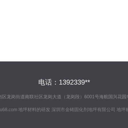
电话：1392339**
区龙岗街道南联社区龙岗大道（龙岗段）6001号海航国兴花园华
hu68.com
地坪材料的研发
深圳市金铸固化剂地坪有限公司
地坪