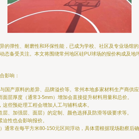
优异的弹性、耐磨性和环保性能，已成为学校、社区及专业场馆
发动态备受关注。本文将围绕常州地区硅PU球场的报价构成及地
综合影响：
原料与国产原料的差异、品牌溢价等。常州本地多家材料生产商供
而面层厚度（通常3-5mm）增加会直接提升材料用量和总价。
平，这些预处理工程会增加人工与辅料成本。
弹性层、加强层、面层）的定制、颜色选择及防滑等级要求等。
期紧迫性也会影响报价。
通常在每平方米80-150元区间浮动，具体需根据现场勘察后